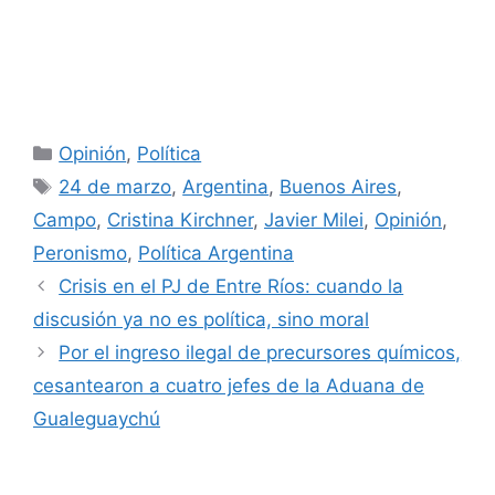
Categorías
Opinión
,
Política
Etiquetas
24 de marzo
,
Argentina
,
Buenos Aires
,
Campo
,
Cristina Kirchner
,
Javier Milei
,
Opinión
,
Peronismo
,
Política Argentina
Crisis en el PJ de Entre Ríos: cuando la
discusión ya no es política, sino moral
Por el ingreso ilegal de precursores químicos,
cesantearon a cuatro jefes de la Aduana de
Gualeguaychú