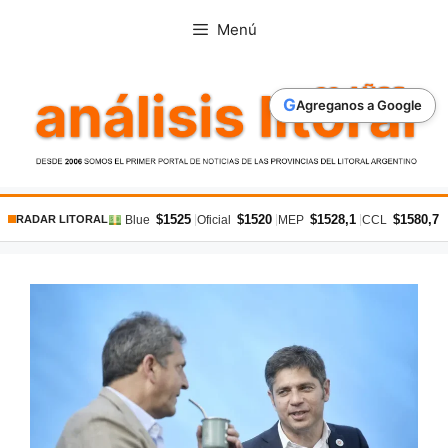
Saltar
Menú
al
contenido
G
Agreganos a Google
$1525
$1520
$1528,1
$1580,7
|
|
|
|
Blue
Oficial
MEP
CCL
RADAR LITORAL