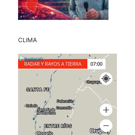
CLIMA
RADAR Y RAYOS A TIERRA
07:10
+