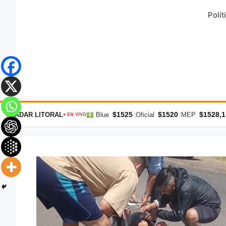
Saltar
Polít
al
contenido
$1525
$1520
$1528,1
RADAR LITORAL
Blue
|
Oficial
|
MEP
● EN VIVO