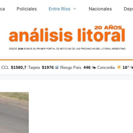
ica
Policiales
Entre Ríos
Nacionales
Dep
$1580,7
$1976
446
16°
|
CCL
|
Tarjeta
|
Riesgo País
|
🌤 Concordia
|
