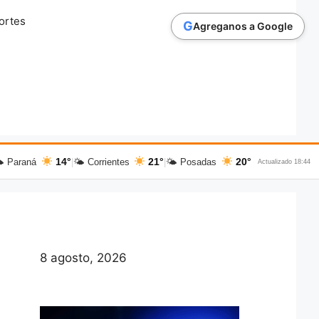
ortes
G
Agreganos a Google
14°
21°
20°
 Paraná
|
🌤 Corrientes
|
🌤 Posadas
Actualizado 18:44
8 agosto, 2026