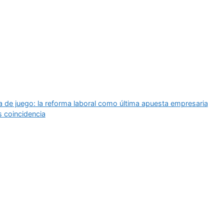
 de juego: la reforma laboral como última apuesta empresaria
s coincidencia