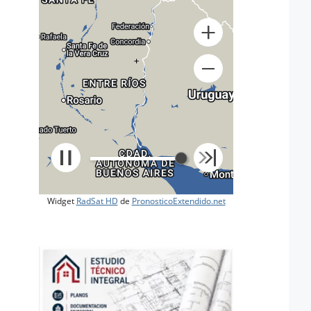
+
Widget
RadSat HD
de
PronosticoExtendido.net