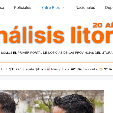
ica
Policiales
Entre Ríos
Nacionales
Dep
$1577,3
$1976
421
9°
|
CCL
|
Tarjeta
|
Riesgo País
|
🌤 Concordia
|
🌤