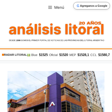
Saltar
G
Agreganos a Google
Menú
al
contenido
$1525
$1520
$1528,1
$1580,7
|
|
|
|
Blue
Oficial
MEP
CCL
RADAR LITORAL