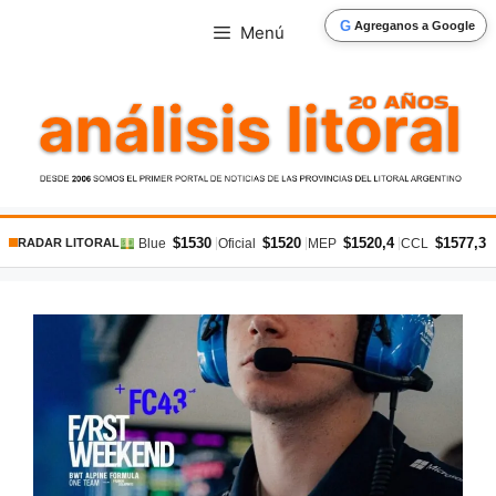
Saltar
G
Agreganos a Google
Menú
al
contenido
$1530
$1520
$1520,4
$1577,3
|
|
|
|
Blue
Oficial
MEP
CCL
RADAR LITORAL