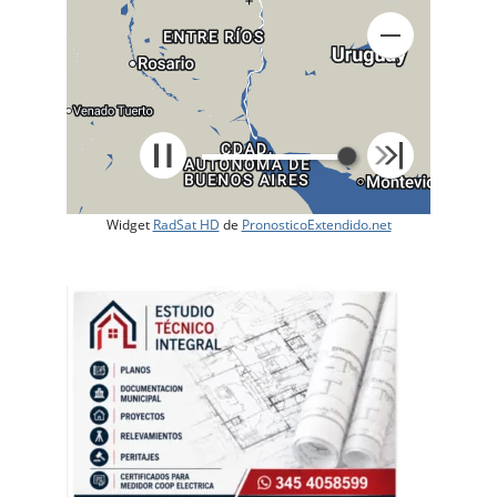
Widget
RadSat HD
de
PronosticoExtendido.net