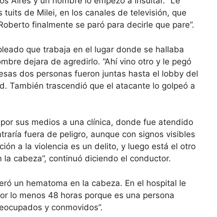
os Aires y un hombre lo empezó a insultar. “Le
tuits de Milei, en los canales de televisión, que
 Roberto finalmente se paró para decirle que pare”.
pleado que trabaja en el lugar donde se hallaba
ombre dejara de agredirlo. “Ahí vino otro y le pegó
, esas dos personas fueron juntas hasta el lobby del
d. También trascendió que el atacante lo golpeó a
e por sus medios a una clínica, donde fue atendido
raría fuera de peligro, aunque con signos visibles
ión a la violencia es un delito, y luego está el otro
 la cabeza”, continuó diciendo el conductor.
neró un hematoma en la cabeza. En el hospital le
por lo menos 48 horas porque es una persona
eocupados y conmovidos”.