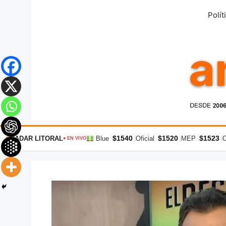
Saltar
Polít
al
contenido
$1540
$1520
$1523
RADAR LITORAL
Blue
|
Oficial
|
MEP
|
● EN VIVO