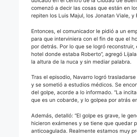
ubicado en el centro de la Ciudad de Buen
comenzó a decir las cosas que están en los 
repiten los Luis Majul, los Jonatan Viale, y
Entonces, el comunicador le pidió a un em
para que interviniera con el fin de que el h
por detrás. Por lo que se logró reconstruir
hotel donde estaba Roberto”, agregó Lijala
la altura de la nuca y sin mediar palabra.
Tras el episodio, Navarro logró trasladars
y se sometió a estudios médicos. Se encont
del golpe, acorde a lo informado. “La incitac
que es un cobarde, y lo golpea por atrás en
Además, detalló: “El golpe es grave, le ge
hicieron exámenes y se tiene que quedar 
anticoagulada. Realmente estamos muy pr