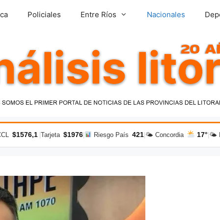
ica
Policiales
Entre Ríos
Nacionales
Dep
$1576,1
$1976
421
17°
CCL
|
Tarjeta
|
Riesgo País
|
🌤 Concordia
|
🌤 