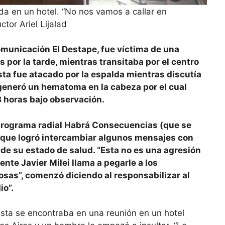
da en un hotel. “No nos vamos a callar en
ctor Ariel Lijalad
omunicación El Destape, fue víctima de una
es por la tarde, mientras transitaba por el centro
sta fue atacado por la espalda mientras discutía
e generó un hematoma en la cabeza por el cual
 horas bajo observación.
el programa radial Habrá Consecuencias (que se
ó que logró intercambiar algunos mensajes con
 de su estado de salud. “Esta no es una agresión
ente Javier Milei llama a pegarle a los
osas”, comenzó diciendo al responsabilizar al
io”.
dista se encontraba en una reunión en un hotel