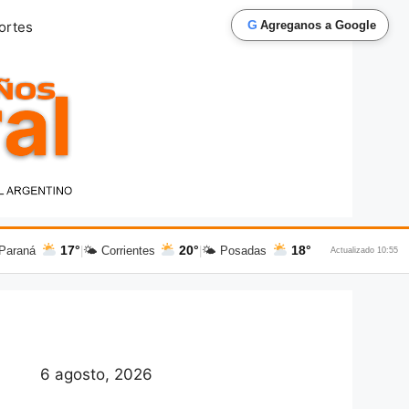
G
ortes
Agreganos a Google
17°
20°
18°
Paraná
|
🌤 Corrientes
|
🌤 Posadas
Actualizado 10:55
6 agosto, 2026