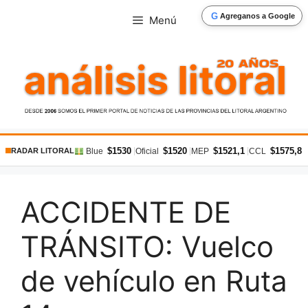
Saltar
G
Agreganos a Google
Menú
al
contenido
$1530
$1520
$1521,1
$1575,8
|
|
|
|
Blue
Oficial
MEP
CCL
RADAR LITORAL
ACCIDENTE DE
TRÁNSITO: Vuelco
de vehículo en Ruta