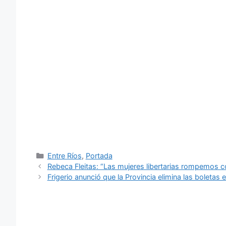
Categorías
Entre Ríos
,
Portada
Rebeca Fleitas: “Las mujeres libertarias rompemos c
Frigerio anunció que la Provincia elimina las boletas