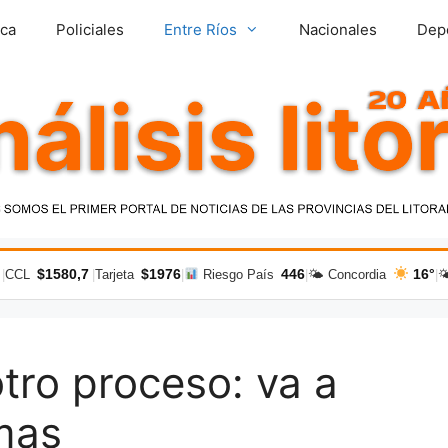
ica
Policiales
Entre Ríos
Nacionales
Dep
$1580,7
$1976
446
16°
|
CCL
|
Tarjeta
|
Riesgo País
|
🌤 Concordia
|

otro proceso: va a
imas