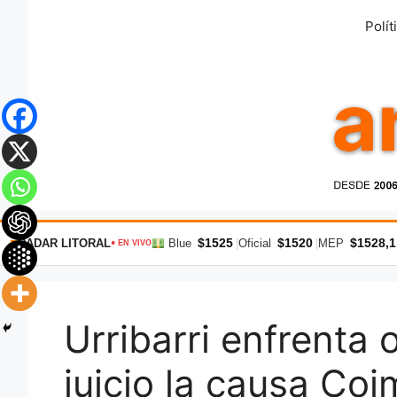
Saltar
Polít
al
contenido
$1525
$1520
$1528,1
RADAR LITORAL
Blue
|
Oficial
|
MEP
● EN VIVO
Urribarri enfrenta 
juicio la causa Co