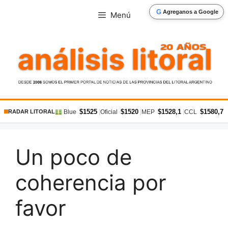
Saltar
G
Agreganos a Google
Menú
al
contenido
$1525
$1520
$1528,1
$1580,7
|
|
|
|
Blue
Oficial
MEP
CCL
RADAR LITORAL
Un poco de
coherencia por
favor