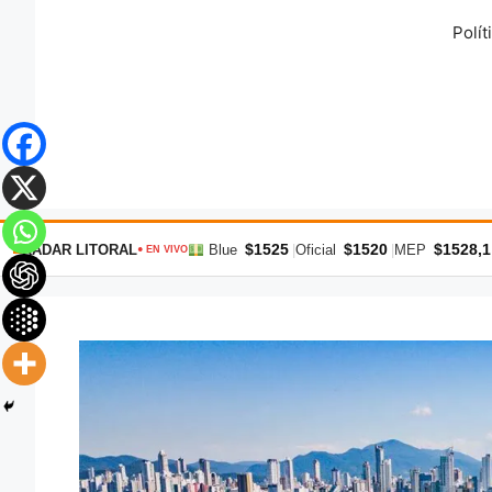
Saltar
Polít
al
contenido
$1525
$1520
$1528,1
RADAR LITORAL
Blue
|
Oficial
|
MEP
● EN VIVO