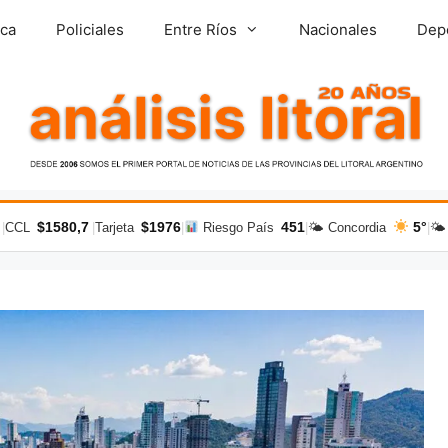
ica
Policiales
Entre Ríos
Nacionales
Dep
$1580,7
$1976
451
5°
|
CCL
|
Tarjeta
|
Riesgo País
|
🌤 Concordia
|
🌤