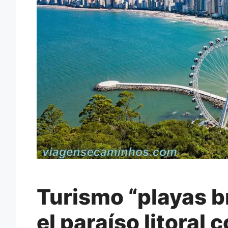
Turismo “playas b
el paraíso litoral 