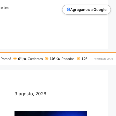
ortes
G
Agreganos a Google
6°
10°
12°
 Paraná
|
🌤 Corrientes
|
🌤 Posadas
Actualizado 09:39
9 agosto, 2026