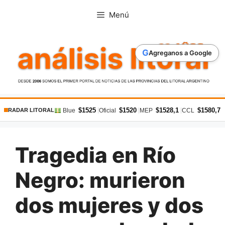
Saltar
Menú
al
contenido
G
Agreganos a Google
$1525
$1520
$1528,1
$1580,7
|
|
|
|
Blue
Oficial
MEP
CCL
RADAR LITORAL
Tragedia en Río
Negro: murieron
dos mujeres y dos