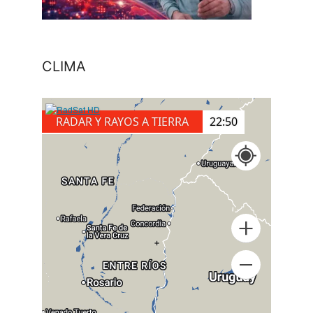
CLIMA
RADAR Y RAYOS A TIERRA
23:00
+