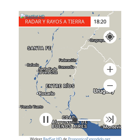
RADAR Y RAYOS A TIERRA
18:40
+
Widget
RadSat HD
de
PronosticoExtendido.net