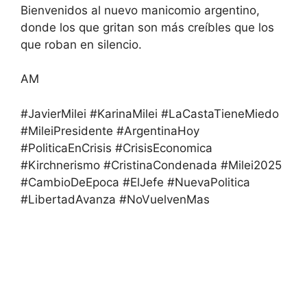
Bienvenidos al nuevo manicomio argentino,
donde los que gritan son más creíbles que los
que roban en silencio.
AM
#JavierMilei #KarinaMilei #LaCastaTieneMiedo
#MileiPresidente #ArgentinaHoy
#PoliticaEnCrisis #CrisisEconomica
#Kirchnerismo #CristinaCondenada #Milei2025
#CambioDeEpoca #ElJefe #NuevaPolitica
#LibertadAvanza #NoVuelvenMas