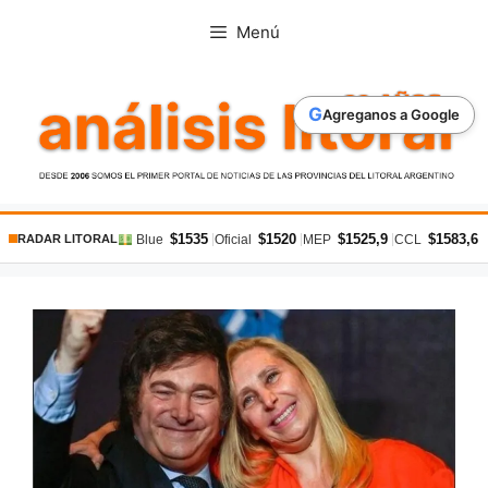
Saltar
Menú
al
contenido
G
Agreganos a Google
$1535
$1520
$1525,9
$1583,6
|
|
|
|
Blue
Oficial
MEP
CCL
RADAR LITORAL