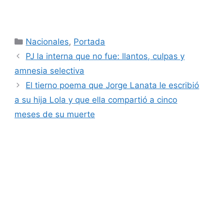
Categorías
Nacionales
,
Portada
PJ la interna que no fue: llantos, culpas y
amnesia selectiva
El tierno poema que Jorge Lanata le escribió
a su hija Lola y que ella compartió a cinco
meses de su muerte