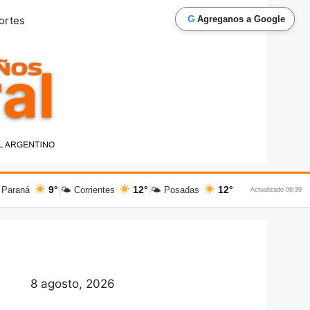
G
ortes
Agreganos a Google
9°
12°
12°
 Paraná
|
🌤 Corrientes
|
🌤 Posadas
Actualizado 06:39
8 agosto, 2026