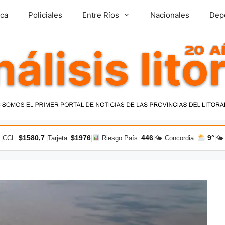
ica
Policiales
Entre Ríos
Nacionales
Dep
$1580,7
$1976
446
9°
|
CCL
|
Tarjeta
|
Riesgo País
|
🌤 Concordia
|
🌤