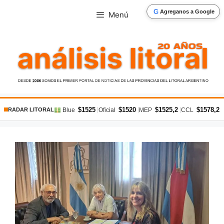
Saltar
G
Agreganos a Google
Menú
al
contenido
$1525
$1520
$1525,2
$1578,2
|
|
|
|
Blue
Oficial
MEP
CCL
RADAR LITORAL