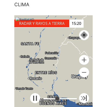
CLIMA
RADAR Y RAYOS A TIERRA
15:30
+