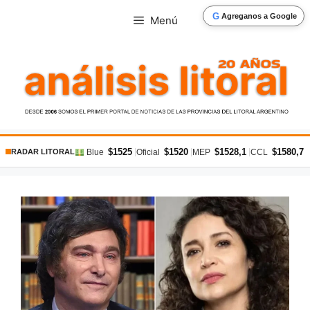
Saltar
G
Agreganos a Google
Menú
al
contenido
$1525
$1520
$1528,1
$1580,7
|
|
|
|
Blue
Oficial
MEP
CCL
RADAR LITORAL