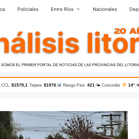
ica
Policiales
Entre Ríos
Nacionales
Dep
$1579,1
$1976
421
14°
|
CCL
|
Tarjeta
|
Riesgo País
|
🌤 Concordia
|
