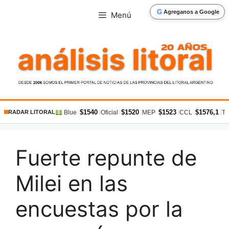
Saltar
G
Agreganos a Google
Menú
al
contenido
$1540
$1520
$1523
$1576,1
|
|
|
|
Blue
Oficial
MEP
CCL
Ta
RADAR LITORAL
Fuerte repunte de
Milei en las
encuestas por la