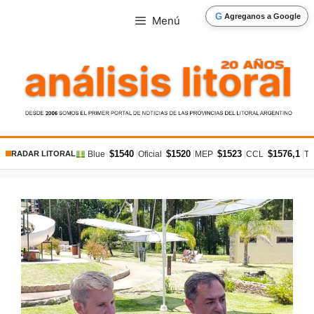
Saltar
G
Agreganos a Google
Menú
al
contenido
$1540
$1520
$1523
$1576,1
|
|
|
|
Blue
Oficial
MEP
CCL
Ta
RADAR LITORAL