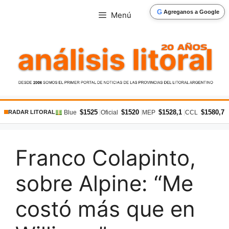
Saltar
G
Agreganos a Google
Menú
al
contenido
$1525
$1520
$1528,1
$1580,7
|
|
|
|
Blue
Oficial
MEP
CCL
RADAR LITORAL
Franco Colapinto,
sobre Alpine: “Me
costó más que en