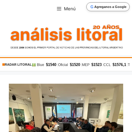
Saltar
G
Agreganos a Google
Menú
al
contenido
$1540
$1520
$1523
$1576,1
|
|
|
|
Blue
Oficial
MEP
CCL
Ta
RADAR LITORAL