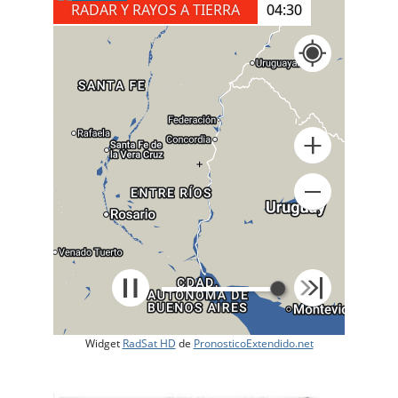
RADAR Y RAYOS A TIERRA
04:30
+
Widget
RadSat HD
de
PronosticoExtendido.net