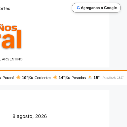
G
ortes
Agreganos a Google
10°
14°
15°
 Paraná
|
🌤 Corrientes
|
🌤 Posadas
Actualizado 12:27
8 agosto, 2026