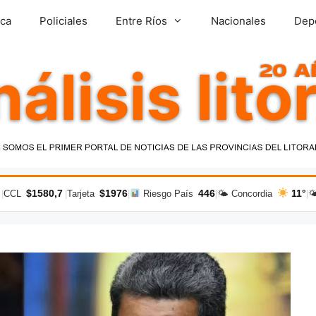
ica
Policiales
Entre Ríos
Nacionales
Dep
$1580,7
$1976
446
11°
|
CCL
|
Tarjeta
|
Riesgo País
|
🌤 Concordia
|
