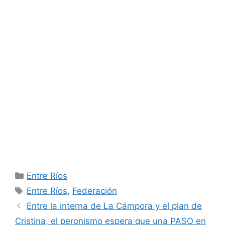
Categorías
Entre Ríos
Etiquetas
Entre Ríos
,
Federación
Entre la interna de La Cámpora y el plan de
Cristina, el peronismo espera que una PASO en