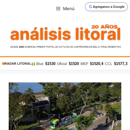
Saltar
G
Agreganos a Google
Menú
al
contenido
$1530
$1520
$1520,4
$1577,3
|
|
|
|
Blue
Oficial
MEP
CCL
RADAR LITORAL