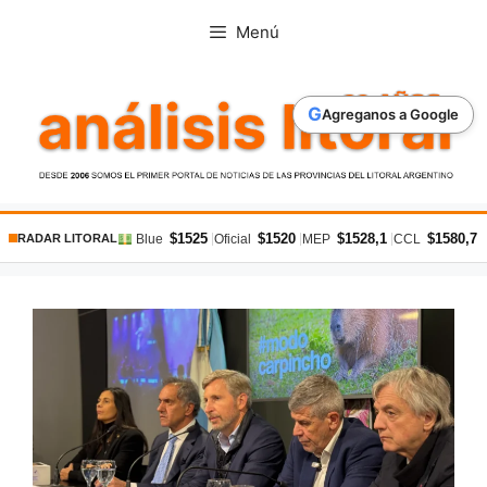
Saltar
Menú
al
contenido
G
Agreganos a Google
$1525
$1520
$1528,1
$1580,7
|
|
|
|
Blue
Oficial
MEP
CCL
RADAR LITORAL