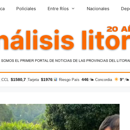
ica
Policiales
Entre Ríos
Nacionales
Dep
$1580,7
$1976
446
9°
|
CCL
|
Tarjeta
|
Riesgo País
|
🌤 Concordia
|
🌤