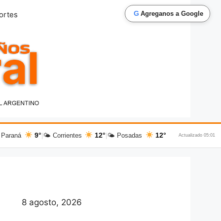
G
ortes
Agreganos a Google
9°
12°
12°
 Paraná
|
🌤 Corrientes
|
🌤 Posadas
Actualizado 05:01
8 agosto, 2026