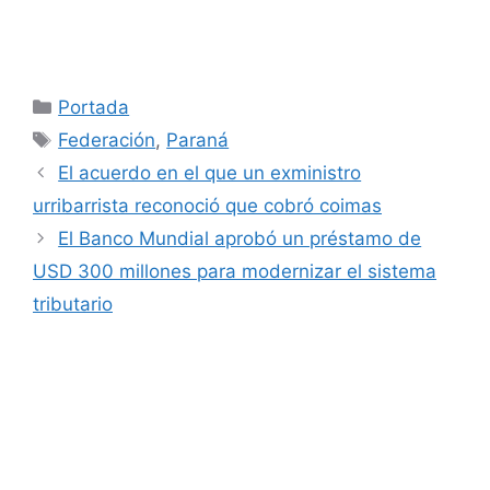
Categorías
Portada
Etiquetas
Federación
,
Paraná
El acuerdo en el que un exministro
urribarrista reconoció que cobró coimas
El Banco Mundial aprobó un préstamo de
USD 300 millones para modernizar el sistema
tributario