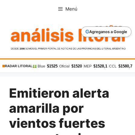
Saltar
Menú
al
contenido
G
Agreganos a Google
$1525
$1520
$1528,1
$1580,7
|
|
|
|
Blue
Oficial
MEP
CCL
RADAR LITORAL
Emitieron alerta
amarilla por
vientos fuertes