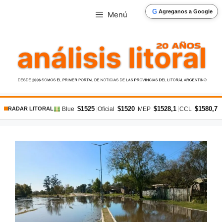
Saltar
G
Agreganos a Google
Menú
al
contenido
$1525
$1520
$1528,1
$1580,7
|
|
|
|
Blue
Oficial
MEP
CCL
RADAR LITORAL