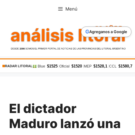
Saltar
Menú
al
contenido
G
Agreganos a Google
$1525
$1520
$1528,1
$1580,7
|
|
|
|
Blue
Oficial
MEP
CCL
RADAR LITORAL
El dictador
Maduro lanzó una