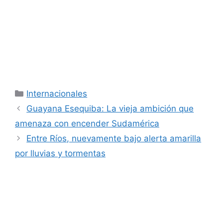
Categorías
Internacionales
Guayana Esequiba: La vieja ambición que
amenaza con encender Sudamérica
Entre Ríos, nuevamente bajo alerta amarilla
por lluvias y tormentas