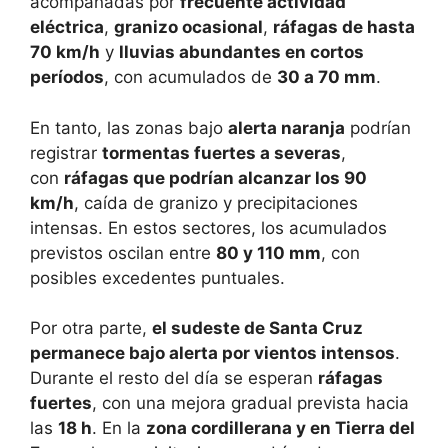
acompañadas por
frecuente actividad
eléctrica
,
granizo ocasional
,
ráfagas de hasta
70 km/h
y
lluvias abundantes en cortos
períodos
, con acumulados de
30 a 70 mm
.
En tanto, las zonas bajo
alerta naranja
podrían
registrar
tormentas fuertes a severas
,
con
ráfagas que podrían alcanzar los 90
km/h
, caída de granizo y precipitaciones
intensas. En estos sectores, los acumulados
previstos oscilan entre
80 y 110 mm
, con
posibles excedentes puntuales.
Por otra parte,
el sudeste de Santa Cruz
permanece bajo alerta por vientos intensos
.
Durante el resto del día se esperan
ráfagas
fuertes
, con una mejora gradual prevista hacia
las
18 h
. En la
zona cordillerana y en Tierra del