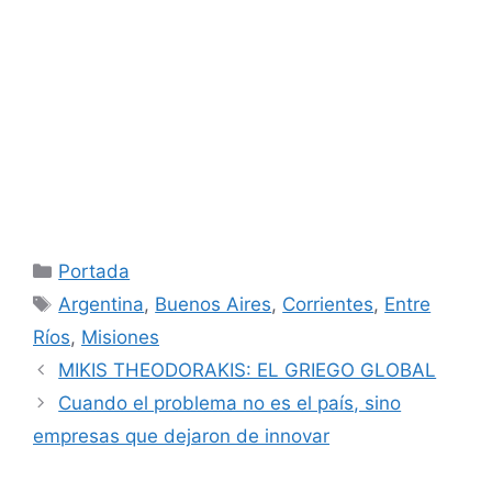
Categorías
Portada
Etiquetas
Argentina
,
Buenos Aires
,
Corrientes
,
Entre
Ríos
,
Misiones
MIKIS THEODORAKIS: EL GRIEGO GLOBAL
Cuando el problema no es el país, sino
empresas que dejaron de innovar