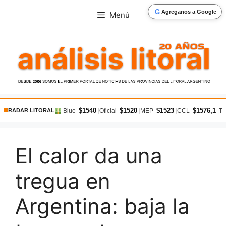
Saltar
G
Agreganos a Google
Menú
al
contenido
$1540
$1520
$1523
$1576,1
|
|
|
|
Blue
Oficial
MEP
CCL
Ta
RADAR LITORAL
El calor da una
tregua en
Argentina: baja la