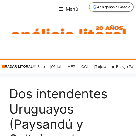
Saltar
G
Agreganos a Google
Menú
al
contenido
--
--
--
--
--
|
|
|
|
|
💵 Blue
Oficial
MEP
CCL
Tarjeta
📊 Riesgo Paí
RADAR LITORAL
Dos intendentes
Uruguayos
(Paysandú y