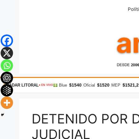
Saltar
Polít
al
contenido
$1540
$1520
$1521,2
RADAR LITORAL
Blue
|
Oficial
|
MEP
● EN VIVO
DETENIDO POR 
JUDICIAL