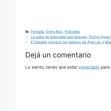
Categorías
Portada
,
Entre Ríos
,
Policiales
La suba de aranceles que dispuso Trump impact
El Senado rechazó los pliegos de Ariel Lijo y M
Dejá un comentario
Lo siento, tenés que estar
conectado
para 