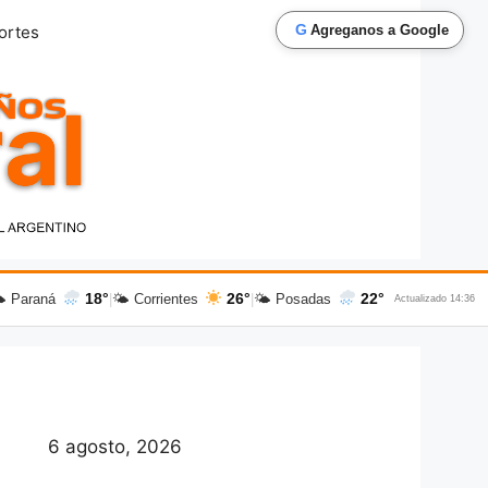
G
ortes
Agreganos a Google
18°
26°
22°
 Paraná
|
🌤 Corrientes
|
🌤 Posadas
Actualizado 14:36
6 agosto, 2026