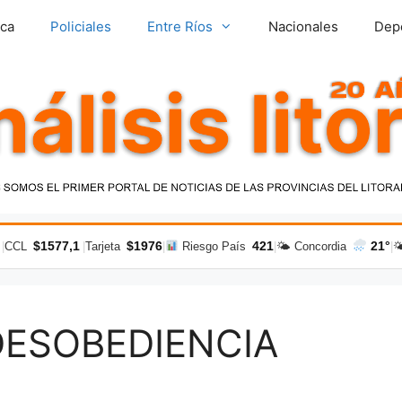
ica
Policiales
Entre Ríos
Nacionales
Dep
$1577,1
$1976
421
21°
|
CCL
|
Tarjeta
|
Riesgo País
|
🌤 Concordia
|

DESOBEDIENCIA