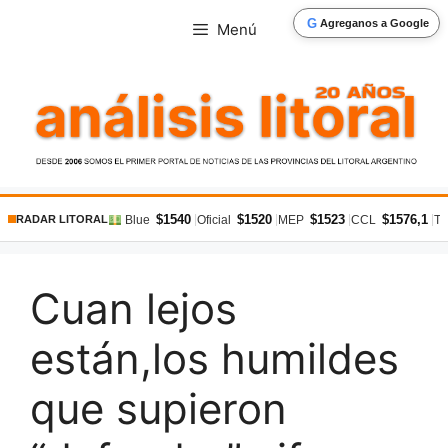
Saltar
G
Agreganos a Google
Menú
al
contenido
$1540
$1520
$1523
$1576,1
|
|
|
|
Blue
Oficial
MEP
CCL
Ta
RADAR LITORAL
Cuan lejos
están,los humildes
que supieron