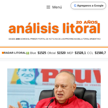
Saltar
G
Agreganos a Google
Menú
al
contenido
$1525
$1520
$1528,1
$1580,7
|
|
|
|
Blue
Oficial
MEP
CCL
RADAR LITORAL