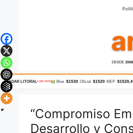
Saltar
Polít
al
contenido
$1530
$1520
$1520,4
RADAR LITORAL
Blue
|
Oficial
|
MEP
● EN VIVO
“Compromiso Empr
Desarrollo y Co