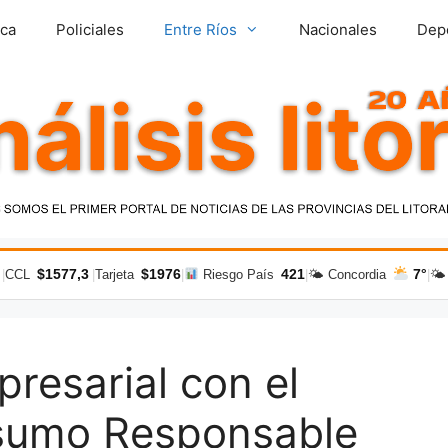
ica
Policiales
Entre Ríos
Nacionales
Dep
$1577,3
$1976
421
7°
|
CCL
|
Tarjeta
|
Riesgo País
|
🌤 Concordia
|
🌤
esarial con el
nsumo Responsable