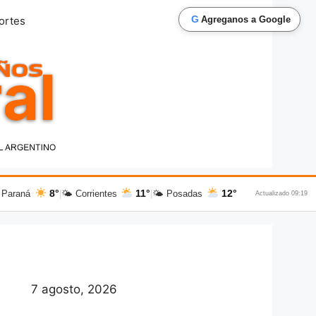
G
ortes
Agreganos a Google
8°
11°
12°
 Paraná
|
🌤 Corrientes
|
🌤 Posadas
Actualizado 09:19
7 agosto, 2026