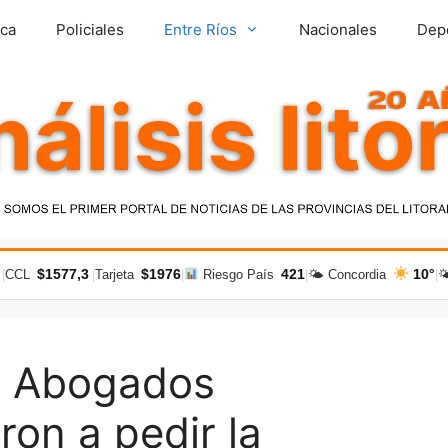
ica
Policiales
Entre Ríos
Nacionales
Dep
$1577,3
$1976
421
10°
|
CCL
|
Tarjeta
|
Riesgo País
|
🌤 Concordia
|

. Abogados
ron a pedir la