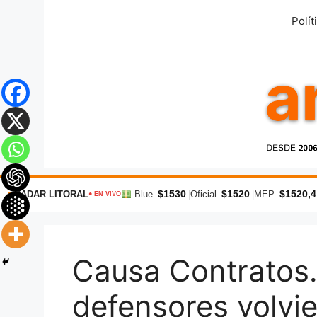
Saltar
Polít
al
contenido
$1530
$1520
$1520,4
RADAR LITORAL
Blue
|
Oficial
|
MEP
● EN VIVO
Causa Contratos
defensores volvie