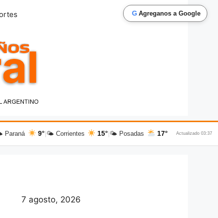
G
ortes
Agreganos a Google
9°
15°
17°
 Paraná
|
🌤 Corrientes
|
🌤 Posadas
Actualizado 03:37
7 agosto, 2026