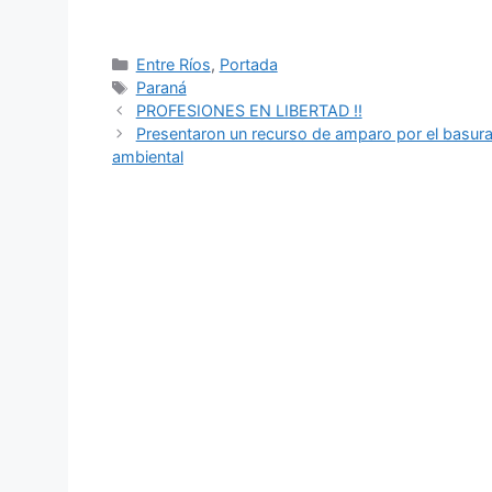
Categorías
Entre Ríos
,
Portada
Etiquetas
Paraná
PROFESIONES EN LIBERTAD !!
Presentaron un recurso de amparo por el basural
ambiental