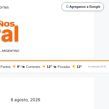
G
ortes
Agreganos a Google
9°
12°
12°
 Paraná
|
🌤 Corrientes
|
🌤 Posadas
Actualizado 05:52
8 agosto, 2026