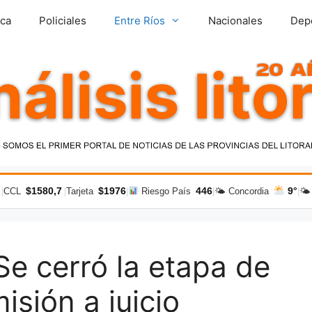
ica
Policiales
Entre Ríos
Nacionales
Dep
$1580,7
$1976
446
9°
|
CCL
|
Tarjeta
|
Riesgo País
|
🌤 Concordia
|
🌤
 cerró la etapa de
isión a juicio