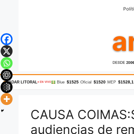
Saltar
Polít
al
contenido
$1525
$1520
$1528,1
RADAR LITORAL
Blue
|
Oficial
|
MEP
● EN VIVO
CAUSA COIMAS:Se
audiencias de rem