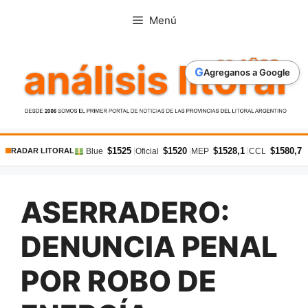
Saltar
Menú
al
contenido
G
Agreganos a Google
$1525
$1520
$1528,1
$1580,7
|
|
|
|
Blue
Oficial
MEP
CCL
RADAR LITORAL
ASERRADERO:
DENUNCIA PENAL
POR ROBO DE