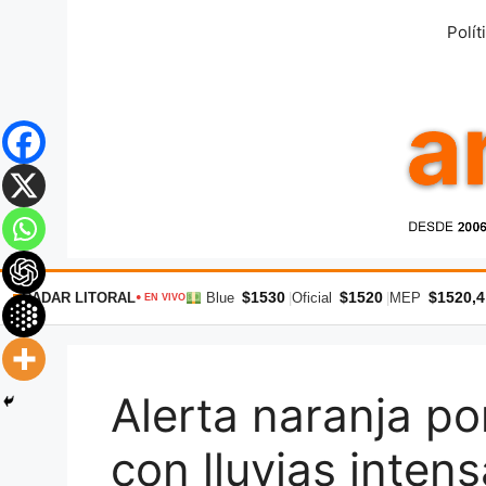
Saltar
Polít
al
contenido
$1530
$1520
$1520,4
RADAR LITORAL
Blue
|
Oficial
|
MEP
● EN VIVO
Alerta naranja po
con lluvias inten