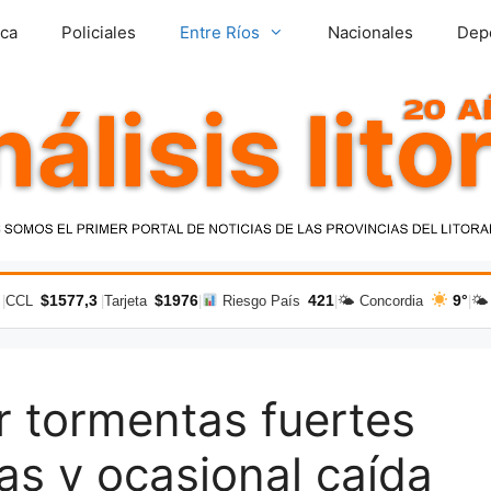
ica
Policiales
Entre Ríos
Nacionales
Dep
$1577,3
$1976
421
9°
|
CCL
|
Tarjeta
|
Riesgo País
|
🌤 Concordia
|
🌤
r tormentas fuertes
sas y ocasional caída