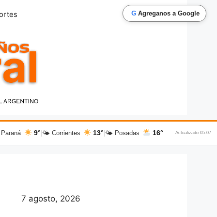
G
ortes
Agreganos a Google
9°
13°
16°
 Paraná
|
🌤 Corrientes
|
🌤 Posadas
Actualizado 05:07
7 agosto, 2026