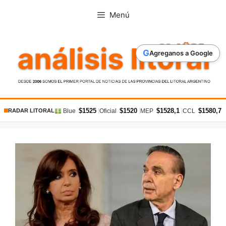
Saltar
Menú
al
contenido
G
Agreganos a Google
$1525
$1520
$1528,1
$1580,7
|
|
|
|
Blue
Oficial
MEP
CCL
RADAR LITORAL