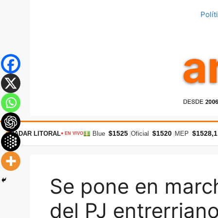
Saltar
Polít
al
contenido
$1525
$1520
$1528,1
RADAR LITORAL
Blue
|
Oficial
|
MEP
● EN VIVO
Se pone en march
del PJ entrerriano