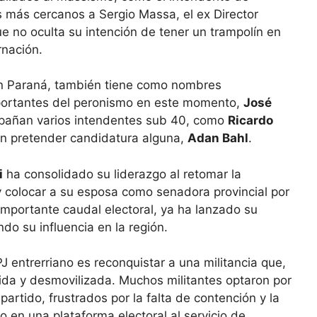
s más cercanos a Sergio Massa, el ex Director
ue no oculta su intención de tener un trampolín en
rnación.
en Paraná, también tiene como nombres
portantes del peronismo en este momento,
José
añan varios intendentes sub 40, como
Ricardo
in pretender candidatura alguna,
Adan Bahl
.
i
ha consolidado su liderazgo al retomar la
y colocar a su esposa como senadora provincial por
importante caudal electoral, ya ha lanzado su
o su influencia en la región.
J entrerriano es reconquistar a una militancia que,
uida y desmovilizada. Muchos militantes optaron por
partido, frustrados por la falta de contención y la
o en una plataforma electoral al servicio de