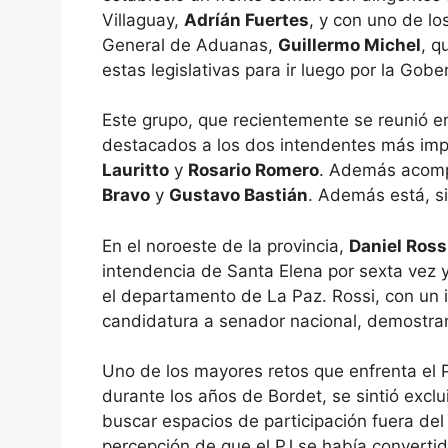
Villaguay,
Adríán Fuertes
, y con uno de lo
General de Aduanas,
Guillermo Michel
, q
estas legislativas para ir luego por la Gobe
Este grupo, que recientemente se reunió 
destacados a los dos intendentes más im
Lauritto
y
Rosario Romero
. Además acomp
Bravo
y
Gustavo Bastián
. Además está, s
En el noroeste de la provincia,
Daniel Ross
intendencia de Santa Elena por sexta vez 
el departamento de La Paz. Rossi, con un 
candidatura a senador nacional, demostrand
Uno de los mayores retos que enfrenta el P
durante los años de Bordet, se sintió excl
buscar espacios de participación fuera del 
percepción de que el PJ se había convertid