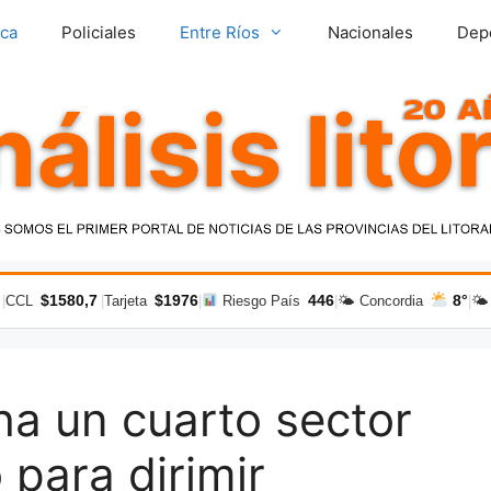
ica
Policiales
Entre Ríos
Nacionales
Dep
$1580,7
$1976
446
8°
|
CCL
|
Tarjeta
|
Riesgo País
|
🌤 Concordia
|
🌤
a un cuarto sector
 para dirimir