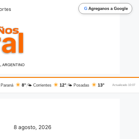
G
ortes
Agreganos a Google
8°
12°
13°
 Paraná
|
🌤 Corrientes
|
🌤 Posadas
Actualizado 10:07
8 agosto, 2026