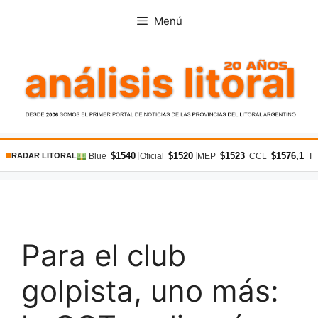
Saltar
Menú
al
contenido
$1540
$1520
$1523
$1576,1
|
|
|
|
Blue
Oficial
MEP
CCL
Ta
RADAR LITORAL
Para el club
golpista, uno más: