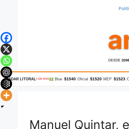
Saltar
Polít
al
contenido
$1540
$1520
$1523
RADAR LITORAL
Blue
|
Oficial
|
MEP
|
● EN VIVO
Manuel Quintar, e