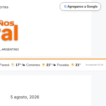
G
ortes
Agreganos a Google
17°
21°
21°
Paraná
|
🌤 Corrientes
|
🌤 Posadas
Actualizado 02:16
5 agosto, 2026