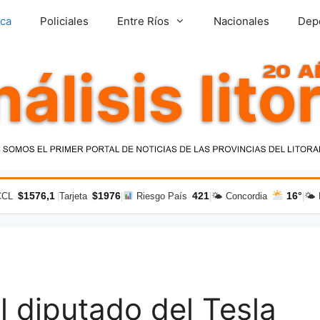
ica
Policiales
Entre Ríos
Nacionales
Dep
$1576,1
$1976
421
16°
CCL
|
Tarjeta
|
Riesgo País
|
🌤 Concordia
|
🌤 
l diputado del Tesla