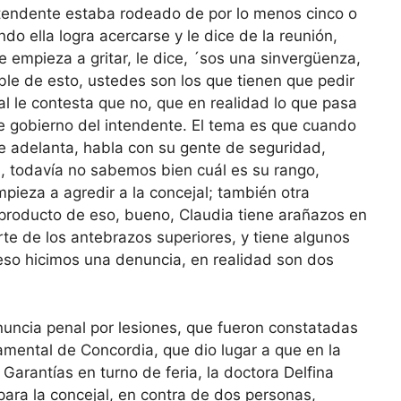
ntendente estaba rodeado de por lo menos cinco o
o ella logra acercarse y le dice de la reunión,
le empieza a gritar, le dice, ´sos una sinvergüenza,
able de esto, ustedes son los que tienen que pedir
al le contesta que no, que en realidad lo que pasa
de gobierno del intendente. El tema es que cuando
se adelanta, habla con su gente de seguridad,
a, todavía no sabemos bien cuál es su rango,
pieza a agredir a la concejal; también otra
 producto de eso, bueno, Claudia tiene arañazos en
te de los antebrazos superiores, y tiene algunos
eso hicimos una denuncia, en realidad son dos
nuncia penal por lesiones, que fueron constatadas
tamental de Concordia, que dio lugar a que en la
Garantías en turno de feria, la doctora Delfina
ara la concejal, en contra de dos personas,