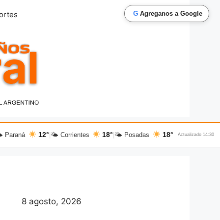
G
ortes
Agreganos a Google
12°
18°
18°
 Paraná
|
🌤 Corrientes
|
🌤 Posadas
Actualizado 14:30
8 agosto, 2026