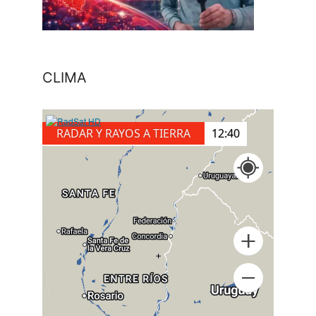
CLIMA
RADAR Y RAYOS A TIERRA
12:50
+