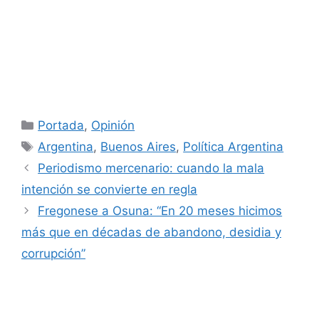
Categorías
Portada
,
Opinión
Etiquetas
Argentina
,
Buenos Aires
,
Política Argentina
Periodismo mercenario: cuando la mala
intención se convierte en regla
Fregonese a Osuna: “En 20 meses hicimos
más que en décadas de abandono, desidia y
corrupción”