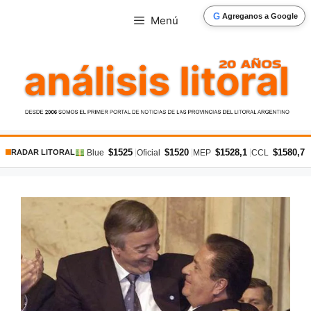
Saltar
G
Agreganos a Google
Menú
al
contenido
$1525
$1520
$1528,1
$1580,7
|
|
|
|
Blue
Oficial
MEP
CCL
RADAR LITORAL