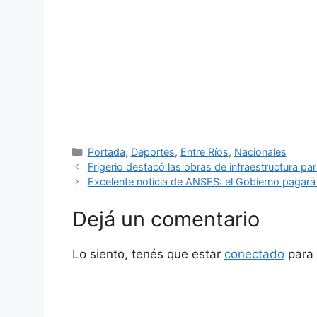
Categorías
Portada
,
Deportes
,
Entre Ríos
,
Nacionales
Frigerio destacó las obras de infraestructura par
Excelente noticia de ANSES: el Gobierno pagará
Dejá un comentario
Lo siento, tenés que estar
conectado
para 