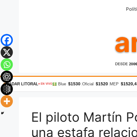
Saltar
Polít
al
contenido
$1530
$1520
$1520,4
RADAR LITORAL
Blue
|
Oficial
|
MEP
● EN VIVO
El piloto Martín 
una estafa relaci