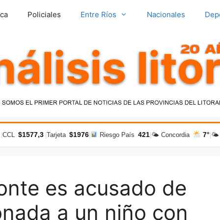
ica
Policiales
Entre Ríos
Nacionales
Dep
$1577,3
$1976
421
7°
|
CCL
|
Tarjeta
|
Riesgo País
|
🌤 Concordia
|
🌤
Ponte es acusado de
onada a un niño con