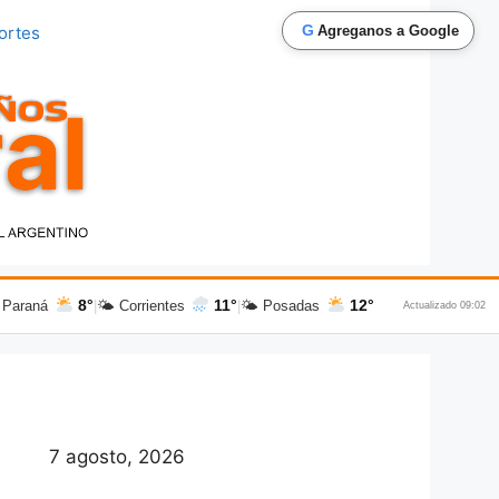
G
ortes
Agreganos a Google
8°
11°
12°
 Paraná
|
🌤 Corrientes
|
🌤 Posadas
Actualizado 09:02
7 agosto, 2026