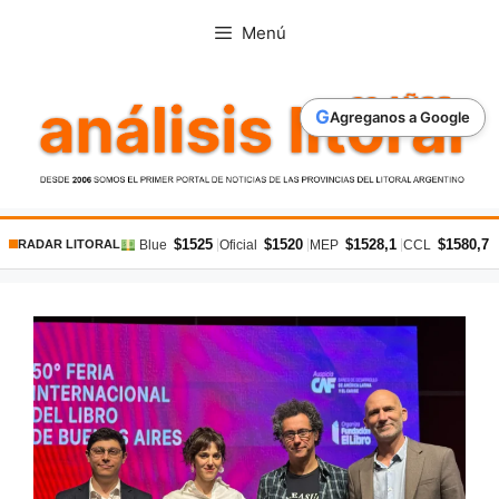
Saltar
Menú
al
contenido
G
Agreganos a Google
$1525
$1520
$1528,1
$1580,7
|
|
|
|
Blue
Oficial
MEP
CCL
RADAR LITORAL