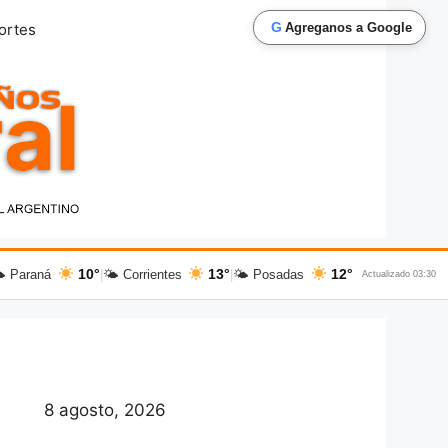
G
ortes
Agreganos a Google
10°
13°
12°
 Paraná
|
🌤 Corrientes
|
🌤 Posadas
Actualizado 03:30
8 agosto, 2026