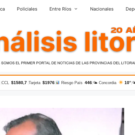
ica
Policiales
Entre Ríos
Nacionales
Dep
$1580,7
$1976
446
10°
|
CCL
|
Tarjeta
|
Riesgo País
|
🌤 Concordia
|
