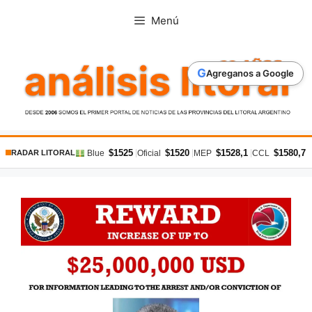
Saltar
Menú
al
contenido
G
Agreganos a Google
$1525
$1520
$1528,1
$1580,7
|
|
|
|
Blue
Oficial
MEP
CCL
RADAR LITORAL