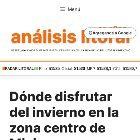
Saltar
Menú
al
contenido
G
Agreganos a Google
$1525
$1520
$1528,1
$1580,7
|
|
|
|
Blue
Oficial
MEP
CCL
RADAR LITORAL
Dónde disfrutar
del invierno en la
zona centro de