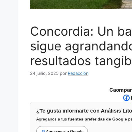
Concordia: Un ba
sigue agrandando
resultados tangib
24 junio, 2025
por
Redacción
Caompart
¿Te gusta informarte con Análisis Lito
Agreganos a tus
fuentes preferidas de Google
pa
G
Agreganos a Google