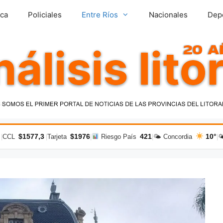
ica
Policiales
Entre Ríos
Nacionales
Dep
$1577,3
$1976
421
10°
|
CCL
|
Tarjeta
|
Riesgo País
|
🌤 Concordia
|
