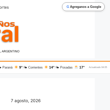
G
ortes
Agreganos a Google
9°
14°
17°
 Paraná
|
🌤 Corrientes
|
🌤 Posadas
Actualizado 04:05
7 agosto, 2026